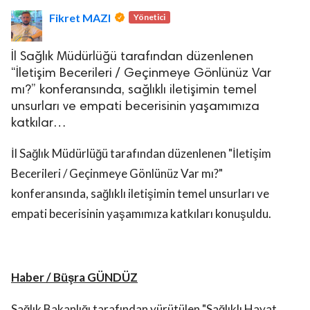
Fikret MAZI
Yönetici
İl Sağlık Müdürlüğü tarafından düzenlenen
“İletişim Becerileri / Geçinmeye Gönlünüz Var
mı?” konferansında, sağlıklı iletişimin temel
unsurları ve empati becerisinin yaşamımıza
lova Asayiş
katkılar…
r
akları Saklıdır.
İl Sağlık Müdürlüğü tarafından düzenlenen "İletişim
Becerileri / Geçinmeye Gönlünüz Var mı?"
konferansında, sağlıklı iletişimin temel unsurları ve
empati becerisinin yaşamımıza katkıları konuşuldu.
Haber / Büşra GÜNDÜZ
Sağlık Bakanlığı tarafından yürütülen "Sağlıklı Hayat