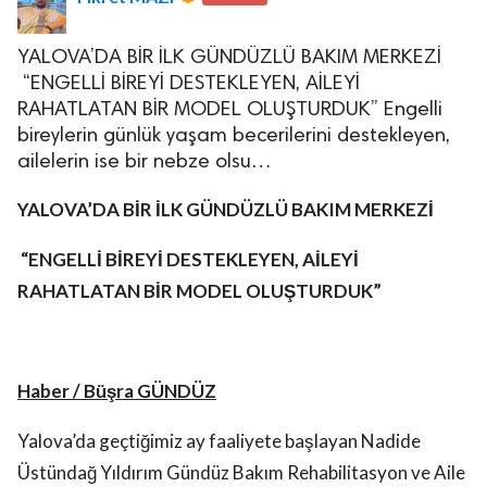
YALOVA’DA BİR İLK GÜNDÜZLÜ BAKIM MERKEZİ
“ENGELLİ BİREYİ DESTEKLEYEN, AİLEYİ
RAHATLATAN BİR MODEL OLUŞTURDUK” Engelli
bireylerin günlük yaşam becerilerini destekleyen,
ailelerin ise bir nebze olsu…
lova Asayiş
r
YALOVA’DA BİR İLK
GÜNDÜZLÜ BAKIM MERKEZİ
akları Saklıdır.
“ENGELLİ BİREYİ DESTEKLEYEN, AİLEYİ
RAHATLATAN BİR MODEL OLUŞTURDUK”
Haber / Büşra GÜNDÜZ
Yalova’da geçtiğimiz ay faaliyete başlayan Nadide
Üstündağ Yıldırım Gündüz Bakım Rehabilitasyon ve Aile