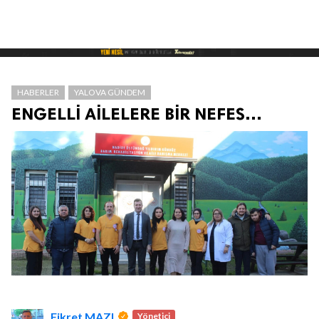
HABERLER
YALOVA GÜNDEM
ENGELLİ AİLELERE BİR NEFES…
Fikret MAZI
Yönetici