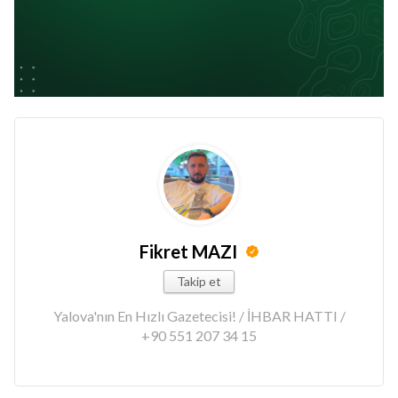
Fikret MAZI
Takip et
Yalova'nın En Hızlı Gazetecisi! / İHBAR HATTI /
+90 551 207 34 15