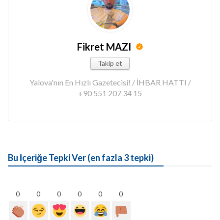
Fikret MAZI
Takip et
Yalova'nın En Hızlı Gazetecisi! / İHBAR HATTI /
+90 551 207 34 15
Bu İçeriğe Tepki Ver (en fazla 3 tepki)
0
0
0
0
0
0