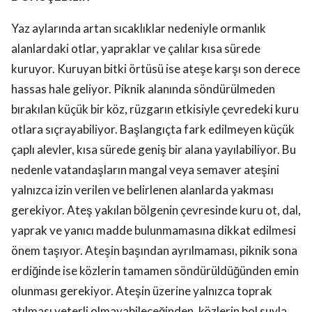
Yaz aylarında artan sıcaklıklar nedeniyle ormanlık
alanlardaki otlar, yapraklar ve çalılar kısa sürede
kuruyor. Kuruyan bitki örtüsü ise ateşe karşı son derece
hassas hale geliyor. Piknik alanında söndürülmeden
bırakılan küçük bir köz, rüzgarın etkisiyle çevredeki kuru
otlara sıçrayabiliyor. Başlangıçta fark edilmeyen küçük
çaplı alevler, kısa sürede geniş bir alana yayılabiliyor. Bu
nedenle vatandaşların mangal veya semaver ateşini
yalnızca izin verilen ve belirlenen alanlarda yakması
gerekiyor. Ateş yakılan bölgenin çevresinde kuru ot, dal,
yaprak ve yanıcı madde bulunmamasına dikkat edilmesi
önem taşıyor. Ateşin başından ayrılmaması, piknik sona
erdiğinde ise közlerin tamamen söndürüldüğünden emin
olunması gerekiyor. Ateşin üzerine yalnızca toprak
atılması yeterli olmayabileceğinden, közlerin bol suyla