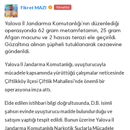
Fikret MAZI
Yönetici
Yalova İl Jandarma Komutanlığı’nın düzenlediği
operasyonda 62 gram metamfetamin, 25 gram
Afgan macunu ve 2 hassas terazi ele geçirildi.
Gözaltına alınan şüpheli tutuklanarak cezaevine
lova Asayiş
gönderildi.
r
akları Saklıdır.
Yalova İl Jandarma Komutanlığı, uyuşturucuyla
mücadele kapsamında yürüttüğü çalışmalar neticesinde
Çiftlikköy ilçesi Çiftlik Mahallesi’nde önemli bir
operasyona imza attı.
Elde edilen istihbari bilgi doğrultusunda, D.B. isimli
şahsın evinde uyuşturucu madde bulundurduğu ve
satışını yaptığı tespit edildi. Bunun üzerine Yalova İl
Jandarma Komutanlığı Narkotik Suçlarla Mücadele