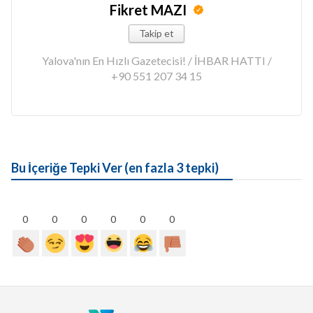
Fikret MAZI
Takip et
Yalova'nın En Hızlı Gazetecisi! / İHBAR HATTI /
+90 551 207 34 15
Bu İçeriğe Tepki Ver (en fazla 3 tepki)
0
0
0
0
0
0