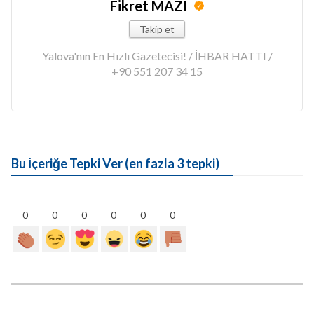
Fikret MAZI
Takip et
Yalova'nın En Hızlı Gazetecisi! / İHBAR HATTI /
+90 551 207 34 15
Bu İçeriğe Tepki Ver (en fazla 3 tepki)
0
0
0
0
0
0