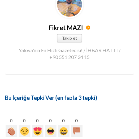
Fikret MAZI
Takip et
Yalova'nın En Hızlı Gazetecisi! / İHBAR HATTI /
+90 551 207 34 15
Bu İçeriğe Tepki Ver (en fazla 3 tepki)
0
0
0
0
0
0