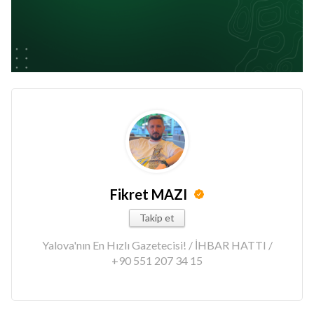
Fikret MAZI
Takip et
Yalova'nın En Hızlı Gazetecisi! / İHBAR HATTI /
+90 551 207 34 15