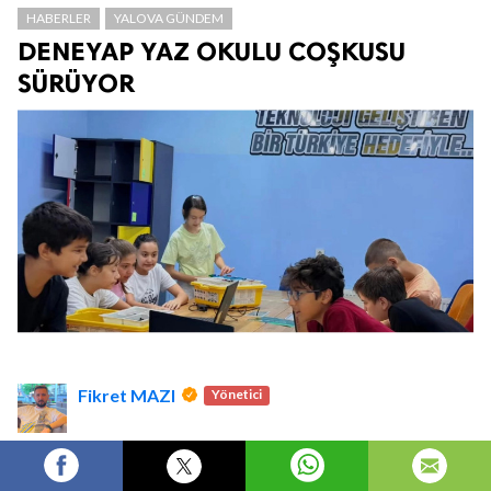
HABERLER
YALOVA GÜNDEM
DENEYAP YAZ OKULU COŞKUSU
SÜRÜYOR
Fikret MAZI
Yönetici
Yalova Deneyap Teknoloji Atölyeleri’nde devam
eden Yaz Okulu programında öğrenciler, tasarım