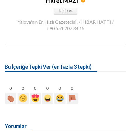
Fikret MAZI
Takip et
Yalova'nın En Hızlı Gazetecisi! / İHBAR HATTI /
+90 551 207 34 15
Bu İçeriğe Tepki Ver (en fazla 3 tepki)
0
0
0
0
0
0
Yorumlar