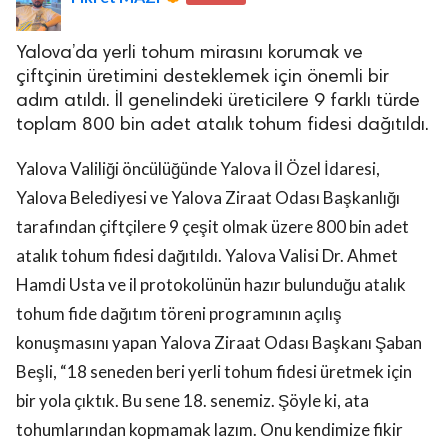
Yalova’da yerli tohum mirasını korumak ve
çiftçinin üretimini desteklemek için önemli bir
adım atıldı. İl genelindeki üreticilere 9 farklı türde
toplam 800 bin adet atalık tohum fidesi dağıtıldı.
lova Asayiş
Yalova Valiliği öncülüğünde Yalova İl Özel İdaresi,
r
Yalova Belediyesi ve Yalova Ziraat Odası Başkanlığı
akları Saklıdır.
tarafından çiftçilere 9 çeşit olmak üzere 800 bin adet
atalık tohum fidesi dağıtıldı. Yalova Valisi Dr. Ahmet
Hamdi Usta ve il protokolünün hazır bulunduğu atalık
tohum fide dağıtım töreni programının açılış
konuşmasını yapan Yalova Ziraat Odası Başkanı Şaban
Beşli, “18 seneden beri yerli tohum fidesi üretmek için
bir yola çıktık. Bu sene 18. senemiz. Şöyle ki, ata
tohumlarından kopmamak lazım. Onu kendimize fikir