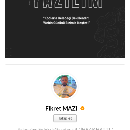
Fikret MAZI
Takip et
Yalova'nın En Hızlı Gazetecisi! / İHBAR HATTI /