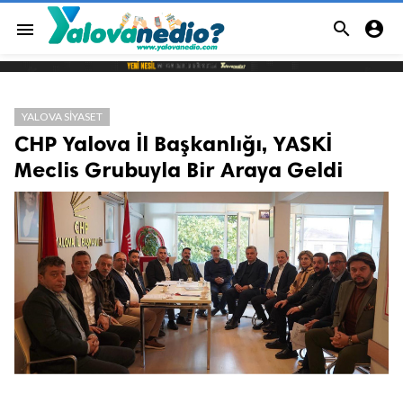


menu
YALOVA SIYASET
CHP Yalova İl Başkanlığı, YASKİ
Meclis Grubuyla Bir Araya Geldi