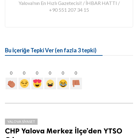
Yalova'nın En Hızlı Gazetecisi! / İHBAR HATTI /
+90 551 207 34 15
Bu İçeriğe Tepki Ver (en fazla 3 tepki)
0
0
0
0
0
0
YALOVA SIYASET
CHP Yalova Merkez İlçe’den YTSO