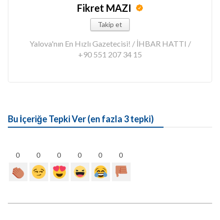
Fikret MAZI
Takip et
Yalova'nın En Hızlı Gazetecisi! / İHBAR HATTI /
+90 551 207 34 15
Bu İçeriğe Tepki Ver (en fazla 3 tepki)
0
0
0
0
0
0