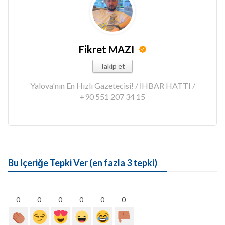
Fikret MAZI
Takip et
Yalova'nın En Hızlı Gazetecisi! / İHBAR HATTI /
+90 551 207 34 15
Bu İçeriğe Tepki Ver (en fazla 3 tepki)
0
0
0
0
0
0