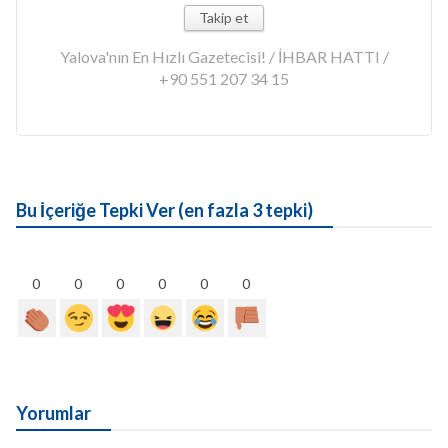
Takip et
Yalova'nın En Hızlı Gazetecisi! / İHBAR HATTI /
+90 551 207 34 15
Bu İçeriğe Tepki Ver (en fazla 3 tepki)
0
0
0
0
0
0
Yorumlar