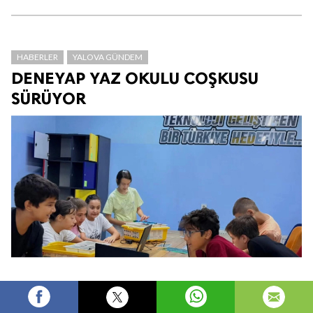
HABERLER
YALOVA GÜNDEM
DENEYAP YAZ OKULU COŞKUSU
SÜRÜYOR
Fikret MAZI
Yönetici