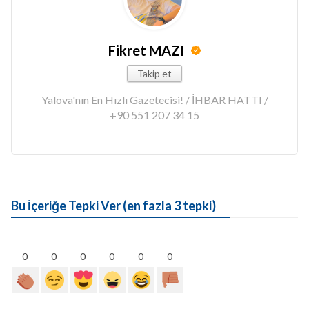
Fikret MAZI
Takip et
Yalova'nın En Hızlı Gazetecisi! / İHBAR HATTI /
+90 551 207 34 15
Bu İçeriğe Tepki Ver (en fazla 3 tepki)
0
0
0
0
0
0