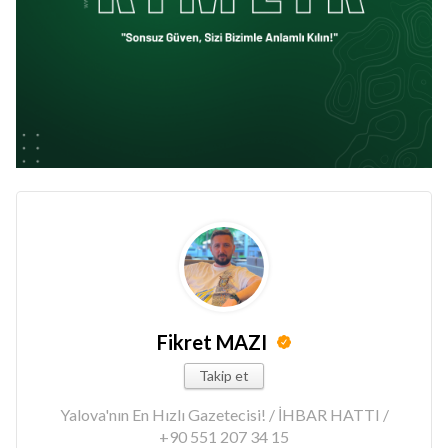
Fikret MAZI
Takip et
Yalova'nın En Hızlı Gazetecisi! / İHBAR HATTI /
+90 551 207 34 15