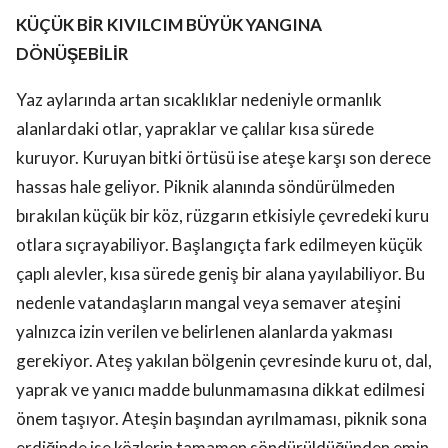
KÜÇÜK BİR KIVILCIM BÜYÜK YANGINA
DÖNÜŞEBİLİR
Yaz aylarında artan sıcaklıklar nedeniyle ormanlık
alanlardaki otlar, yapraklar ve çalılar kısa sürede
kuruyor. Kuruyan bitki örtüsü ise ateşe karşı son derece
hassas hale geliyor. Piknik alanında söndürülmeden
bırakılan küçük bir köz, rüzgarın etkisiyle çevredeki kuru
otlara sıçrayabiliyor. Başlangıçta fark edilmeyen küçük
çaplı alevler, kısa sürede geniş bir alana yayılabiliyor. Bu
nedenle vatandaşların mangal veya semaver ateşini
yalnızca izin verilen ve belirlenen alanlarda yakması
gerekiyor. Ateş yakılan bölgenin çevresinde kuru ot, dal,
yaprak ve yanıcı madde bulunmamasına dikkat edilmesi
önem taşıyor. Ateşin başından ayrılmaması, piknik sona
erdiğinde ise közlerin tamamen söndürüldüğünden emin