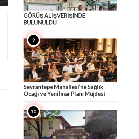

4
GÖRÜŞ ALIŞVERİŞİNDE
BULUNULDU

4
Seyrantepe Mahallesi’ne Sağlık
Ocağı ve Yeni İmar Planı Müjdesi