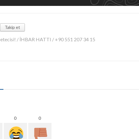
Takip et
azetecisi! / İHBAR HATTI / +90 551 207 34 15
0
0