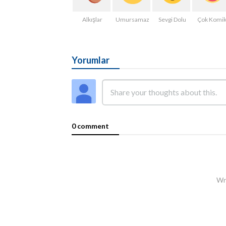
Alkışlar
Umursamaz
Sevgi Dolu
Çok Komi
Yorumlar
0 comment
Wri