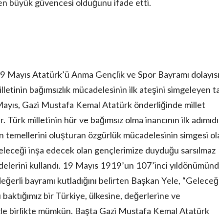
en büyük güvencesi olduğunu ifade etti.
 19 Mayıs Atatürk’ü Anma Gençlik ve Spor Bayramı dolayısı
lletinin bağımsızlık mücadelesinin ilk ateşini simgeleyen t
Mayıs, Gazi Mustafa Kemal Atatürk önderliğinde millet
. Türk milletinin hür ve bağımsız olma inancının ilk adımıdı
 temellerini oluşturan özgürlük mücadelesinin simgesi ol
eleceği inşa edecek olan gençlerimize duyduğu sarsılmaz
delerini kullandı. 19 Mayıs 1919’un 107’inci yıldönümünd
eğerli bayramı kutladığını belirten Başkan Yele, “Gelece
 baktığımız bir Türkiye, ülkesine, değerlerine ve
zle birlikte mümkün. Başta Gazi Mustafa Kemal Atatürk