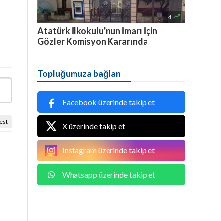

4
Atatürk İlkokulu'nun İmarı İçin
Gözler Komisyon Kararında
Topluğumuza bağlan
Facebook üzerinde takip et
est
X üzerinde takip et
Instagram üzerinde takip et
Whatsapp üzerinde takip et