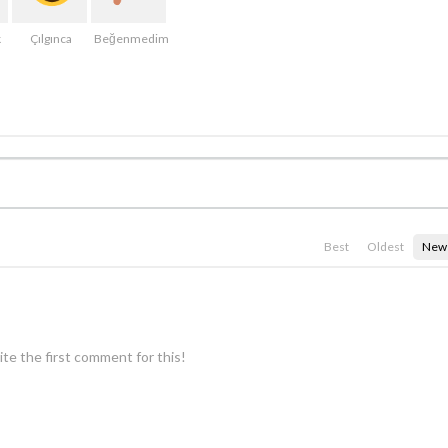
k
Çılgınca
Beğenmedim
Best
Oldest
New
te the first comment for this!