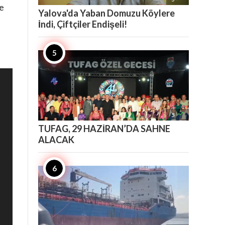
e
Yalova'da Yaban Domuzu Köylere
İndi, Çiftçiler Endişeli!

5
TUFAG, 29 HAZİRAN’DA SAHNE
ALACAK