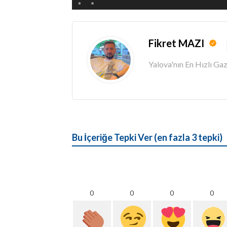
Fikret MAZI
Yalova'nın En Hızlı G
Bu İçeriğe Tepki Ver (en fazla 3 tepki)
0
0
0
0