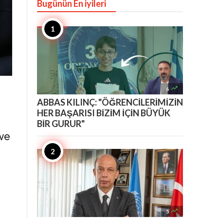
Bugünün En iyileri

6
ABBAS KILINÇ: "ÖĞRENCİLERİMİZİN
HER BAŞARISI BİZİM İÇİN BÜYÜK
BİR GURUR"
 ve

5