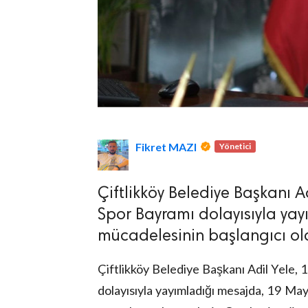
lova Asayiş
r
akları Saklıdır.
Fikret MAZI
Yönetici
Çiftlikköy Belediye Başkanı A
Spor Bayramı dolayısıyla yay
mücadelesinin başlangıcı o
Çiftlikköy Belediye Başkanı Adil Yele,
dolayısıyla yayımladığı mesajda, 19 May