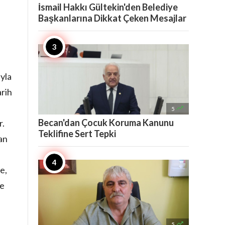
İsmail Hakkı Gültekin'den Belediye
Başkanlarına Dikkat Çeken Mesajlar
yla
arih

5
Becan'dan Çocuk Koruma Kanunu
r.
Teklifine Sert Tepki
an
e,
ğe

5