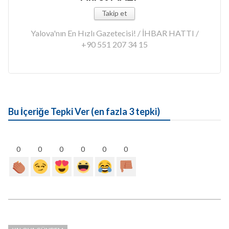
Takip et
Yalova'nın En Hızlı Gazetecisi! / İHBAR HATTI /
+90 551 207 34 15
Bu İçeriğe Tepki Ver (en fazla 3 tepki)
0
0
0
0
0
0
YALOVA GÜNDEM