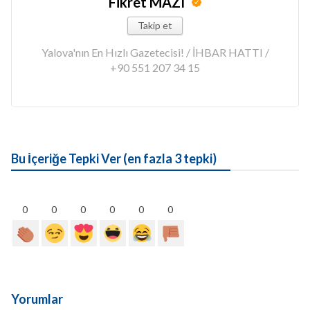
Fikret MAZI
Takip et
Yalova'nın En Hızlı Gazetecisi! / İHBAR HATTI /
+90 551 207 34 15
Bu İçeriğe Tepki Ver (en fazla 3 tepki)
0
0
0
0
0
0
Yorumlar