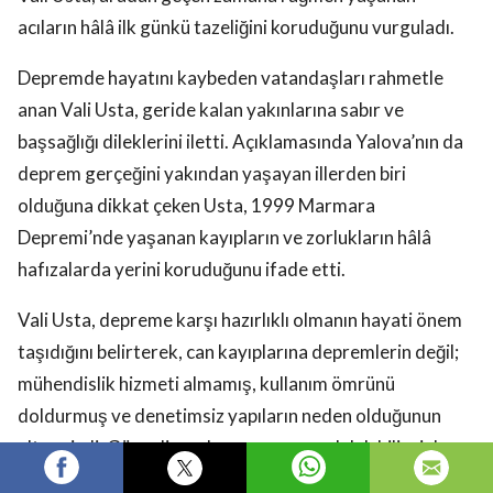
acıların hâlâ ilk günkü tazeliğini koruduğunu vurguladı.
Depremde hayatını kaybeden vatandaşları rahmetle
anan Vali Usta, geride kalan yakınlarına sabır ve
başsağlığı dileklerini iletti. Açıklamasında Yalova’nın da
deprem gerçeğini yakından yaşayan illerden biri
olduğuna dikkat çeken Usta, 1999 Marmara
Depremi’nde yaşanan kayıpların ve zorlukların hâlâ
hafızalarda yerini koruduğunu ifade etti.
Vali Usta, depreme karşı hazırlıklı olmanın hayati önem
taşıdığını belirterek, can kayıplarına depremlerin değil;
mühendislik hizmeti almamış, kullanım ömrünü
doldurmuş ve denetimsiz yapıların neden olduğunun
altını çizdi. Güvenli yapılaşma ve sorumluluk bilinciyle
hareket edilmesinin önemine vurgu yaptı.