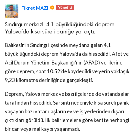
Fikret MAZI
Yönetici
Sındırgı merkezli 4,1 büyüklüğündeki deprem
Yalova’da kısa süreli paniğe yol açtı.
Balıkesir’in Sındırgı ilçesinde meydana gelen 4,1
lova Asayiş
büyüklüğündeki deprem Yalova’da da hissedildi. Afet ve
r
Acil Durum Yönetimi Başkanlığı’nın (AFAD) verilerine
akları Saklıdır.
göre deprem, saat 10.52’de kaydedildi ve yerin yaklaşık
9,23 kilometre derinliğinde gerçekleşti.
Deprem, Yalova merkez ve bazı ilçelerde de vatandaşlar
tarafından hissedildi. Sarsıntı nedeniyle kısa süreli panik
yaşayan bazı vatandaşların ev ve iş yerlerinden dışarı
çıktıkları görüldü. İlk belirlemelere göre kentte herhangi
bir can veya mal kaybı yaşanmadı.