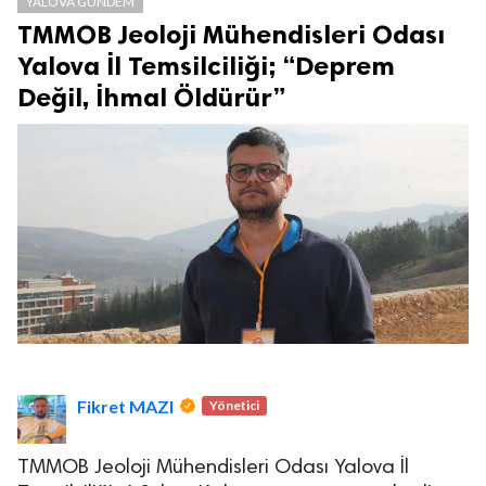
TMMOB Jeoloji Mühendisleri Odası
Yalova İl Temsilciliği; “Deprem
Değil, İhmal Öldürür”
Fikret MAZI
Yönetici
TMMOB Jeoloji Mühendisleri Odası Yalova İl
Temsilciliği, 6 Şubat Kahramanmaraş merkezli