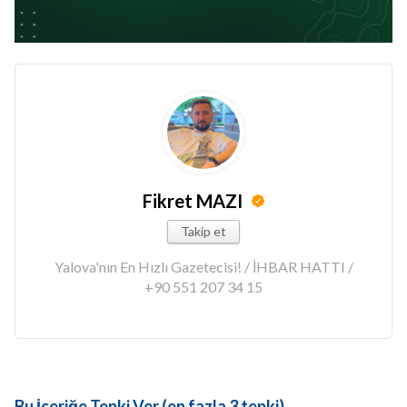
Fikret MAZI
Takip et
Yalova'nın En Hızlı Gazetecisi! / İHBAR HATTI /
+90 551 207 34 15
Bu İçeriğe Tepki Ver (en fazla 3 tepki)