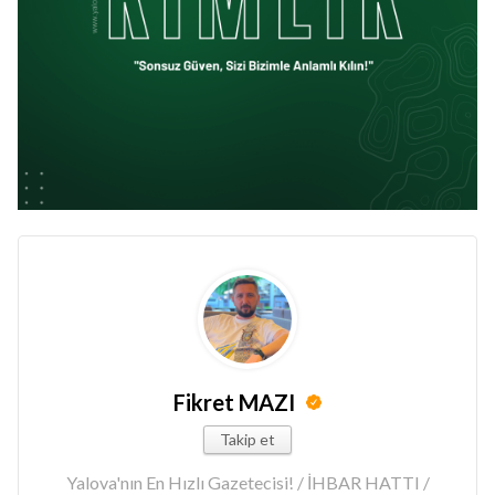
Fikret MAZI
Takip et
Yalova'nın En Hızlı Gazetecisi! / İHBAR HATTI /