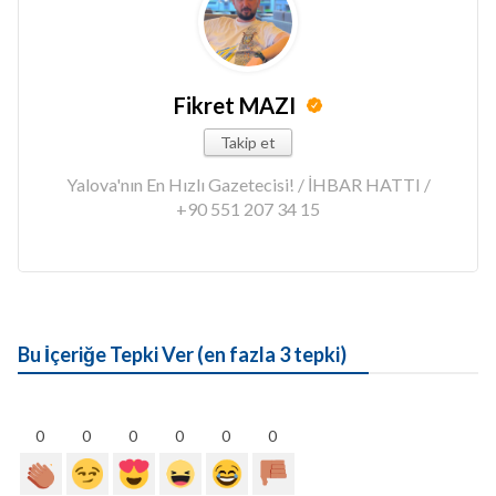
Fikret MAZI
Takip et
Yalova'nın En Hızlı Gazetecisi! / İHBAR HATTI /
+90 551 207 34 15
Bu İçeriğe Tepki Ver (en fazla 3 tepki)
0
0
0
0
0
0