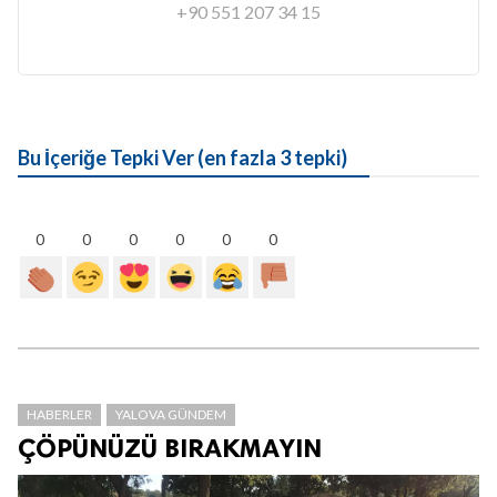
+90 551 207 34 15
Bu İçeriğe Tepki Ver (en fazla 3 tepki)
0
0
0
0
0
0
HABERLER
YALOVA GÜNDEM
ÇÖPÜNÜZÜ BIRAKMAYIN