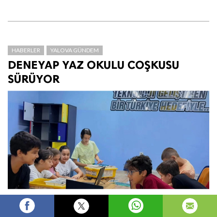
HABERLER
YALOVA GÜNDEM
DENEYAP YAZ OKULU COŞKUSU
SÜRÜYOR
Fikret MAZI
Yönetici