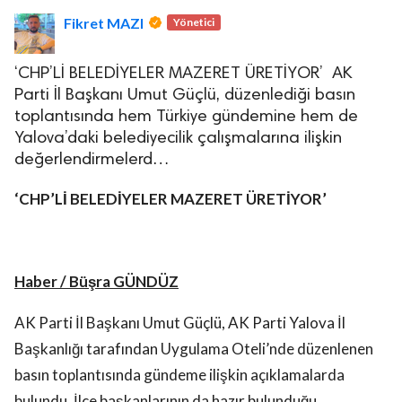
Fikret MAZI
Yönetici
‘CHP’Lİ BELEDİYELER MAZERET ÜRETİYOR’ AK
Parti İl Başkanı Umut Güçlü, düzenlediği basın
toplantısında hem Türkiye gündemine hem de
Yalova’daki belediyecilik çalışmalarına ilişkin
lova Asayiş
değerlendirmelerd…
r
akları Saklıdır.
‘CHP’Lİ BELEDİYELER MAZERET ÜRETİYOR’
Haber / Büşra GÜNDÜZ
AK Parti İl Başkanı Umut Güçlü, AK Parti Yalova İl
Başkanlığı tarafından Uygulama Oteli’nde düzenlenen
basın toplantısında gündeme ilişkin açıklamalarda
bulundu. İlçe başkanlarının da hazır bulunduğu