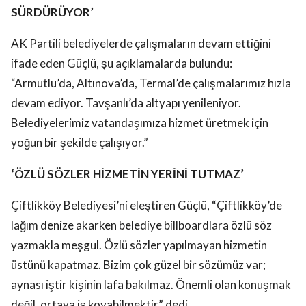
SÜRDÜRÜYOR’
AK Partili belediyelerde çalışmaların devam ettiğini
ifade eden Güçlü, şu açıklamalarda bulundu:
“Armutlu’da, Altınova’da, Termal’de çalışmalarımız hızla
devam ediyor. Tavşanlı’da altyapı yenileniyor.
Belediyelerimiz vatandaşımıza hizmet üretmek için
yoğun bir şekilde çalışıyor.”
‘ÖZLÜ SÖZLER HİZMETİN YERİNİ TUTMAZ’
Çiftlikköy Belediyesi’ni eleştiren Güçlü, “Çiftlikköy’de
lağım denize akarken belediye billboardlara özlü söz
yazmakla meşgul. Özlü sözler yapılmayan hizmetin
üstünü kapatmaz. Bizim çok güzel bir sözümüz var;
aynası iştir kişinin lafa bakılmaz. Önemli olan konuşmak
değil, ortaya iş koyabilmektir” dedi.