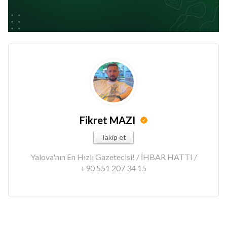
Fikret MAZI
Takip et
Yalova'nın En Hızlı Gazetecisi! / İHBAR HATTI /
+90 551 207 34 15