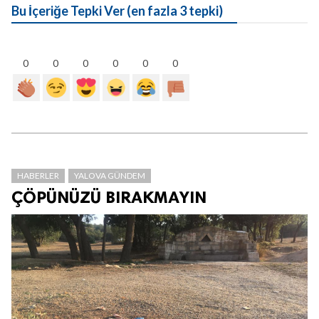
Bu İçeriğe Tepki Ver (en fazla 3 tepki)
0
0
0
0
0
0
HABERLER
YALOVA GÜNDEM
ÇÖPÜNÜZÜ BIRAKMAYIN