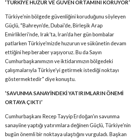
‘TÜRKİYE HUZUR VE GÜVEN ORTAMINI KORUYOR’
Türkiye’nin bölgede güvenliğini koruduğunu söyleyen
Güçlü, “Bahreyn’de, Dubai’de, Birleşik Arap
Emirlikleri’nde, Irak’ta, İran’da her gün bombalar
patlarken Türkiye’mizde huzurun ve sükûnetin devam
ettiğini hep beraber yaşıyoruz. Bu da Sayın
Cumhurbaşkanımızın ve iktidarımızın bölgedeki
çalışmalarıyla Türkiye’yi getirmek istediği noktayı
göstermektedir” diye konuştu.
‘SAVUNMA SANAYİNDEKİ YATIRIMLARIN ÖNEMİ
ORTAYA ÇIKTI’
Cumhurbaşkanı Recep Tayyip Erdoğan’ın savunma
sanayiine yaptığı yatırımlara değinen Güçlü, Türkiye’nin
bugün önemli bir noktaya ulaştığını vurguladı. Başkan