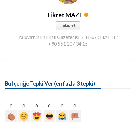
Fikret MAZI
Takip et
Yalova'nın En Hızlı Gazetecisi! / İHBAR HATTI /
+90 551 207 34 15
Bu İçeriğe Tepki Ver (en fazla 3 tepki)
0
0
0
0
0
0