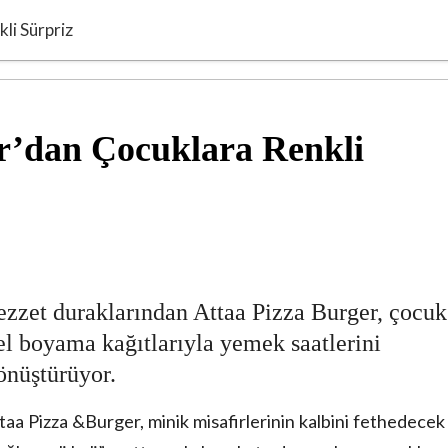
li Sürpriz
r’dan Çocuklara Renkli
lezzet duraklarından Attaa Pizza Burger, çocuk
zel boyama kağıtlarıyla yemek saatlerini
dönüştürüyor.
ttaa Pizza &Burger, minik misafirlerinin kalbini fethedecek