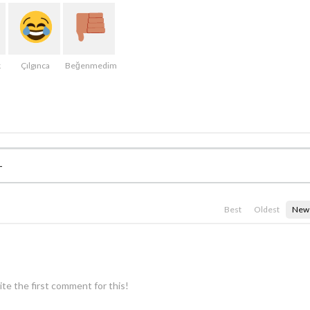
k
Çılgınca
Beğenmedim
Best
Oldest
New
te the first comment for this!