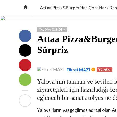

Attaa Pizza&Burger’dan Çocuklara Renk
YALOVA GÜNDEM
Attaa Pizza&Burge
Sürpriz
Fikret MAZI
Yönetici
Yalova’nın tanınan ve sevilen 
ziyaretçileri için hazırladığı ö
eğlenceli bir sanat atölyesine 
Yalovalıların vazgeçilmez adresi olan A