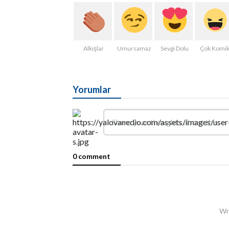
Alkışlar
Umursamaz
Sevgi Dolu
Çok Komi
Yorumlar
0 comment
Wri