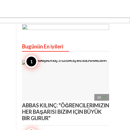
Bugünün En iyileri

10
ABBAS KILINÇ: "ÖĞRENCİLERİMİZİN
HER BAŞARISI BİZİM İÇİN BÜYÜK
BİR GURUR"