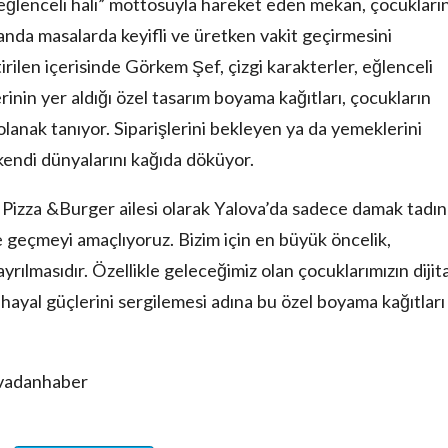
n eğlenceli hali” mottosuyla hareket eden mekan, çocukları
nda masalarda keyifli ve üretken vakit geçirmesini
rilen içerisinde Görkem Şef, çizgi karakterler, eğlenceli
inin yer aldığı özel tasarım boyama kağıtları, çocukların
olanak tanıyor. Siparişlerini bekleyen ya da yemeklerini
kendi dünyalarını kağıda döküyor.
 Pizza &Burger ailesi olarak Yalova’da sadece damak tadı
 geçmeyi amaçlıyoruz. Bizim için en büyük öncelik,
rılmasıdır. Özellikle geleceğimiz olan çocuklarımızın dijita
ayal güçlerini sergilemesi adına bu özel boyama kağıtları
ovadanhaber