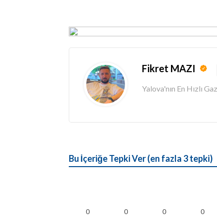
Fikret MAZI
Yalova'nın En Hızlı G
Bu İçeriğe Tepki Ver (en fazla 3 tepki)
0
0
0
0