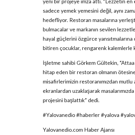
yeni bir projeye imza attı. “Lezzetin e
sadece yemek yemesini değil, aynı zama
hedefliyor. Restoran masalarına yerleşti
bulmacalar ve markanın sevilen lezzetler
hayal güçlerini özgürce yansıtmalarına 
bitiren çocuklar, rengarenk kalemlerle 
lova Asayiş
r
İşletme sahibi Görkem Gültekin, “Attaa
akları Saklıdır.
hitap eden bir restoran olmanın ötesine
misafirlerimizin restoranımızdan mutlu ay
ekranlardan uzaklaşarak masalarımızda h
projesini başlattık” dedi.
#Yalovanedio #haberler #yalova #yal
Yalovanedio.com Haber Ajansı