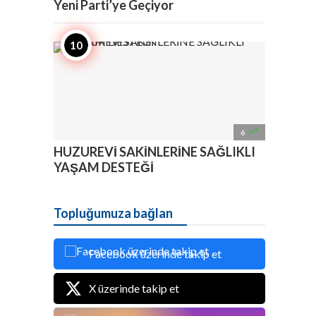
Yeni Parti’ye Geçiyor

6
HUZUREVİ SAKİNLERİNE SAĞLIKLI
YAŞAM DESTEĞİ
Topluğumuza bağlan
Facebook üzerinde takip et
X üzerinde takip et