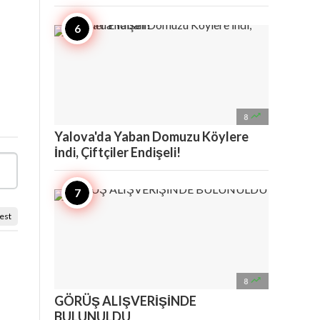

8
Yalova'da Yaban Domuzu Köylere
İndi, Çiftçiler Endişeli!
est

8
GÖRÜŞ ALIŞVERİŞİNDE
BULUNULDU