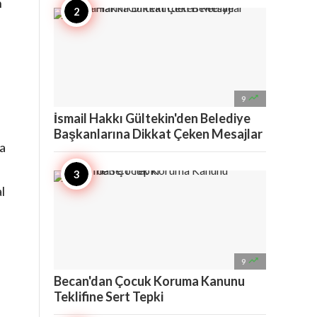
n

9
İsmail Hakkı Gültekin'den Belediye
Başkanlarına Dikkat Çeken Mesajlar
na
l

9
Becan'dan Çocuk Koruma Kanunu
Teklifine Sert Tepki