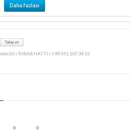
Daha fazlası
Takip et
azetecisi! / İHBAR HATTI / +90 551 207 34 15
0
0