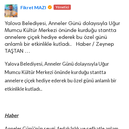
Fikret MAZI
Yönetici
Yalova Belediyesi, Anneler Günü dolayısıyla Uğur
Mumcu Kültür Merkezi önünde kurduğu stantta
annelere çiçek hediye ederek bu özel günü
anlamlı bir etkinlikle kutladı.. Haber / Zeynep
lova Asayiş
TAŞTAN …
r
akları Saklıdır.
Yalova Belediyesi, Anneler Günü dolayısıyla Uğur
Mumcu Kültür Merkezi önünde kurduğu stantta
annelere çiçek hediye ederek bu özel günü anlamlı bir
etkinlikle kutladı..
Haber
Anneler Günü’nün sevgi, fedakârlık ve şefkatle anlam