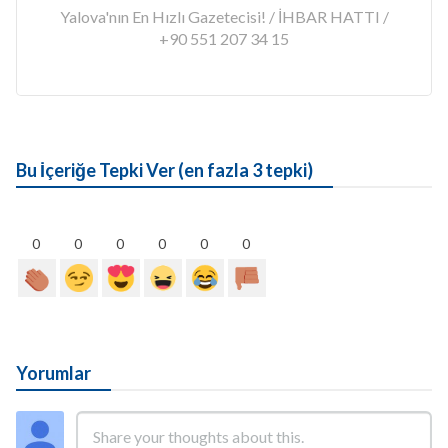
Yalova'nın En Hızlı Gazetecisi! / İHBAR HATTI /
+90 551 207 34 15
Bu İçeriğe Tepki Ver (en fazla 3 tepki)
0
0
0
0
0
0
Yorumlar