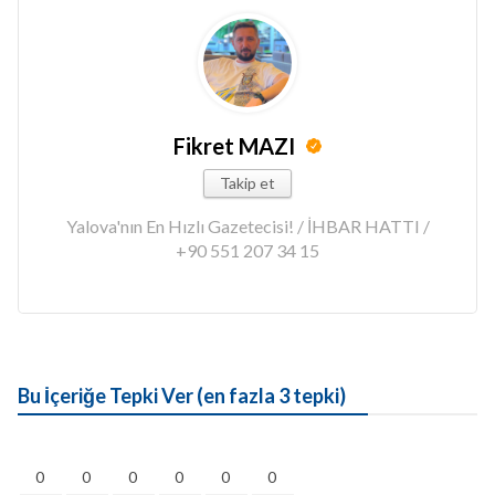
Fikret MAZI
Takip et
Yalova'nın En Hızlı Gazetecisi! / İHBAR HATTI /
+90 551 207 34 15
Bu İçeriğe Tepki Ver (en fazla 3 tepki)
0
0
0
0
0
0