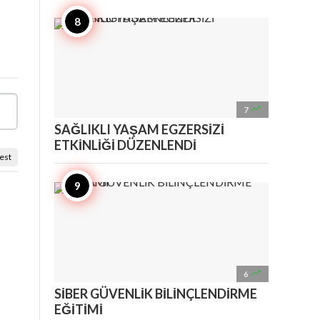

7
SAĞLIKLI YAŞAM EGZERSİZİ
ETKİNLİĞİ DÜZENLENDİ
est

6
SİBER GÜVENLİK BİLİNÇLENDİRME
EĞİTİMİ