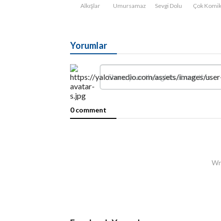
Alkışlar
Umursamaz
Sevgi Dolu
Çok Komi
Yorumlar
0 comment
Wri