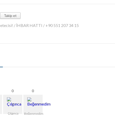
Takip et
azetecisi! / İHBAR HATTI / +90 551 207 34 15
0
0
Çılgınca
Beğenmedim