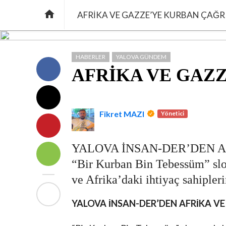

AFRİKA VE GAZZE’YE KURBAN ÇAĞRI
HABERLER
YALOVA GÜNDEM
AFRİKA VE GAZ
Fikret MAZI
Yönetici
YALOVA İNSAN-DER’DEN A
“Bir Kurban Bin Tebessüm” sl
ve Afrika’daki ihtiyaç sahipler
YALOVA İNSAN-DER’DEN AFRİKA V