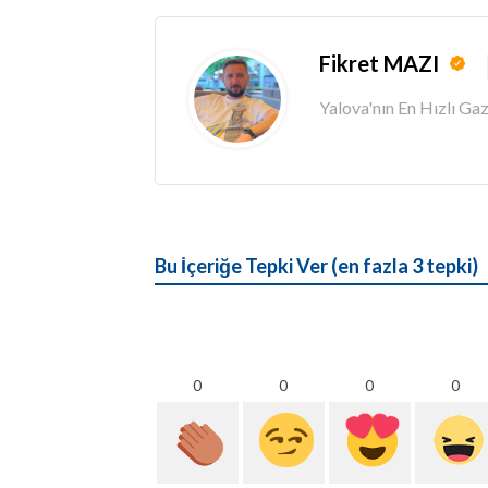
Fikret MAZI
Yalova'nın En Hızlı G
Bu İçeriğe Tepki Ver (en fazla 3 tepki)
0
0
0
0