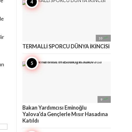
ve
le
ir

10
TERMALLİ SPORCU DÜNYA İKİNCİSİ
n
ın

9
Bakan Yardımcısı Eminoğlu
Yalova’da Gençlerle Mısır Hasadına
Katıldı