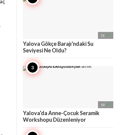
yaç
m

11
Yalova Gökçe Barajı'ndaki Su
Seviyesi Ne Oldu?

10
Yalova’da Anne-Çocuk Seramik
e
Workshopu Düzenleniyor