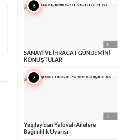

9
SANAYİ VE İHRACAT GÜNDEMİNİ
KONUŞTULAR

8
Yeşilay'dan Yalovalı Ailelere
Bağımlılık Uyarısı