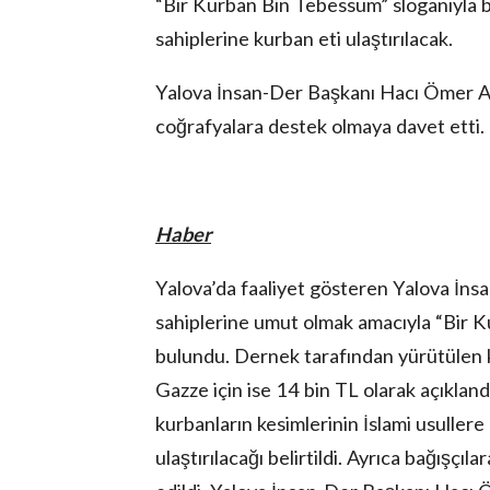
“Bir Kurban Bin Tebessüm” sloganıyla b
sahiplerine kurban eti ulaştırılacak.
Yalova İnsan-Der Başkanı Hacı Ömer An
coğrafyalara destek olmaya davet etti.
lova Asayiş
r
Haber
akları Saklıdır.
Yalova’da faaliyet gösteren Yalova İns
sahiplerine umut olmak amacıyla “Bir K
bulundu. Dernek tarafından yürütülen k
Gazze için ise 14 bin TL olarak açıkla
kurbanların kesimlerinin İslami usullere
ulaştırılacağı belirtildi. Ayrıca bağışçı