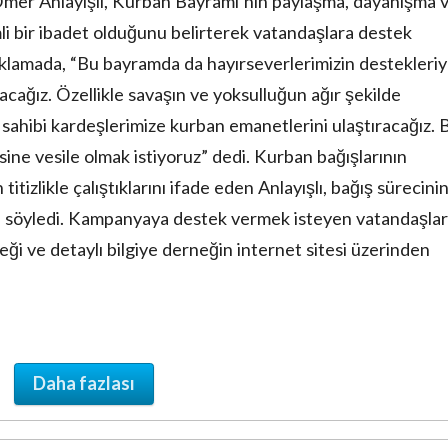
Ömer Anlayışlı, Kurban Bayramı’nın paylaşma, dayanışma 
li bir ibadet olduğunu belirterek vatandaşlara destek
çıklamada, “Bu bayramda da hayırseverlerimizin destekleriy
cağız. Özellikle savaşın ve yoksulluğun ağır şekilde
ç sahibi kardeşlerimize kurban emanetlerini ulaştıracağız. B
e vesile olmak istiyoruz” dedi. Kurban bağışlarının
 titizlikle çalıştıklarını ifade eden Anlayışlı, bağış sürecini
 söyledi. Kampanyaya destek vermek isteyen vatandaşlar
ceği ve detaylı bilgiye derneğin internet sitesi üzerinden
Daha fazlası