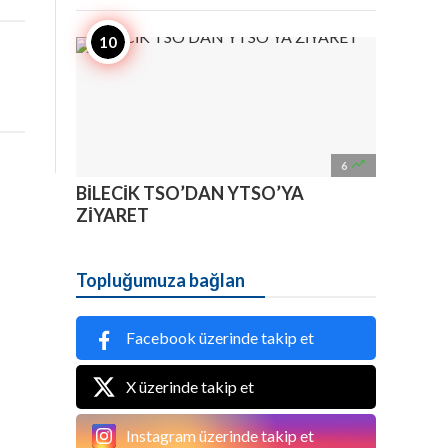

6
BİLECİK TSO’DAN YTSO’YA
ZİYARET
Topluğumuza bağlan
Facebook üzerinde takip et
X üzerinde takip et
Instagram üzerinde takip et