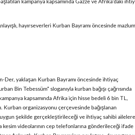
aşlatılan kampanya kapsamında Gazze ve Afrika’daki ihti
layışlı, hayırseverleri Kurban Bayramı öncesinde mazlu
an-Der, yaklaşan Kurban Bayramı öncesinde ihtiyaç
urban Bin Tebessüm” sloganıyla kurban bağışı çağrısında
ampanya kapsamında Afrika için hisse bedeli 6 bin TL,
ndı. Kurban organizasyonu çerçevesinde bağışlanan
 uygun şekilde gerçekleştirileceği ve ihtiyaç sahibi aileler
lara kesim videolarının cep telefonlarına gönderileceği ifade