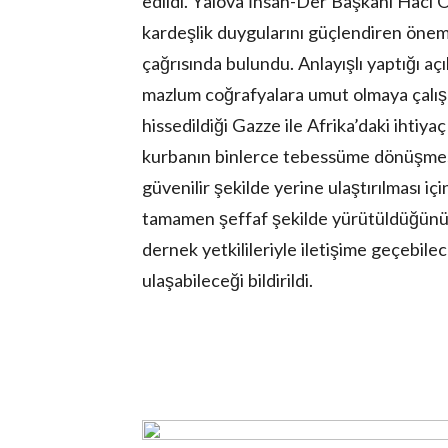
edildi. Yalova İnsan-Der Başkanı Hacı 
kardeşlik duygularını güçlendiren önem
çağrısında bulundu. Anlayışlı yaptığı a
mazlum coğrafyalara umut olmaya çalışa
hissedildiği Gazze ile Afrika’daki ihtiya
kurbanın binlerce tebessüme dönüşmesin
güvenilir şekilde yerine ulaştırılması için
tamamen şeffaf şekilde yürütüldüğünü
dernek yetkilileriyle iletişime geçebile
ulaşabileceği bildirildi.