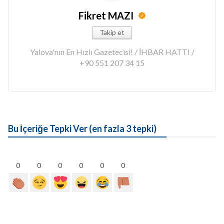
Fikret MAZI
Takip et
Yalova'nın En Hızlı Gazetecisi! / İHBAR HATTI /
+90 551 207 34 15
Bu İçeriğe Tepki Ver (en fazla 3 tepki)
0
0
0
0
0
0