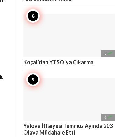

7
Koçal’dan YTSO’ya Çıkarma
ı.

6
Yalova İtfaiyesi Temmuz Ayında 203
Olaya Müdahale Etti