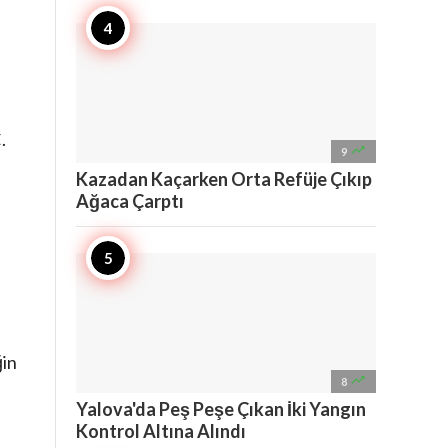
.

9
Kazadan Kaçarken Orta Refüje Çıkıp
Ağaca Çarptı
ğin

8
Yalova'da Peş Peşe Çıkan İki Yangın
Kontrol Altına Alındı