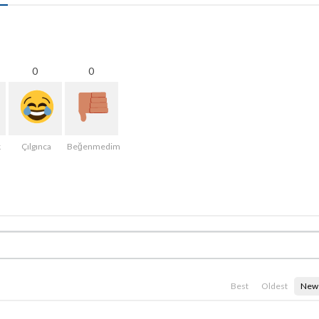
0
0
k
Çılgınca
Beğenmedim
Best
Oldest
New