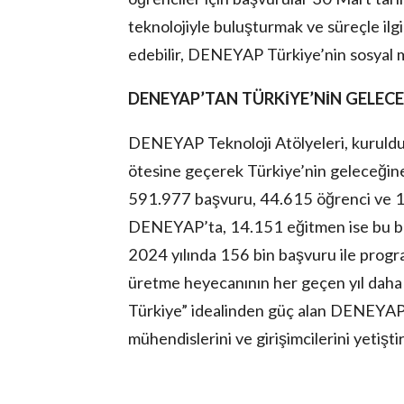
teknolojiyle buluşturmak ve süreçle il
edebilir, DENEYAP Türkiye’nin sosyal me
DENEYAP’TAN TÜRKİYE’NİN GELEC
DENEYAP Teknoloji Atölyeleri, kuruldu
ötesine geçerek Türkiye’nin geleceğine
591.977 başvuru, 44.615 öğrenci ve 1
DENEYAP’ta, 14.151 eğitmen ise bu büy
2024 yılında 156 bin başvuru ile progra
üretme heyecanının her geçen yıl daha 
Türkiye” idealinden güç alan DENEYAP Te
mühendislerini ve girişimcilerini yetişt