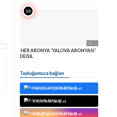

6
HER ARONYA ‘YALOVA ARONYASI’
DEĞİL
Topluğumuza bağlan
Facebook üzerinde takip et
X üzerinde takip et
Instagram üzerinde takip et