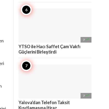

ren
7
YTSO ile Hacı Saffet Çam Vakfı
Güçlerini Birleştirdi
eri
n

7
Yalova'dan Telefon Taksit
Kısıtlamasına İtiraz
rini