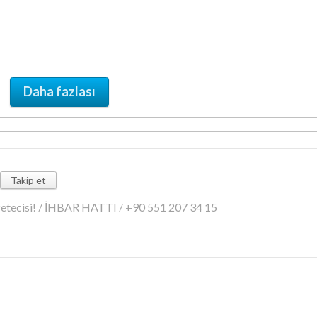
Daha fazlası
Takip et
azetecisi! / İHBAR HATTI / +90 551 207 34 15