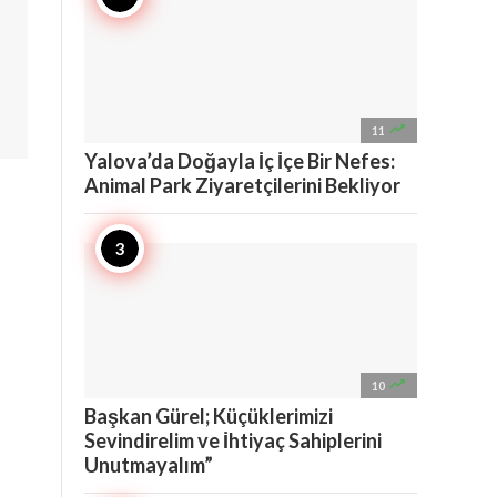

11
Yalova’da Doğayla İç İçe Bir Nefes:
Animal Park Ziyaretçilerini Bekliyor

10
Başkan Gürel; Küçüklerimizi
Sevindirelim ve İhtiyaç Sahiplerini
Unutmayalım”