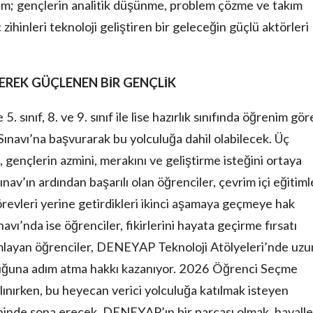
m; gençlerin analitik düşünme, problem çözme ve takım
 zihinleri teknoloji geliştiren bir geleceğin güçlü aktörleri
EREK GÜÇLENEN BİR GENÇLİK
 sınıf, 8. ve 9. sınıf ile lise hazırlık sınıfında öğrenim gö
avı’na başvurarak bu yolculuğa dahil olabilecek. Üç
gençlerin azmini, merakını ve geliştirme isteğini ortaya
nav’ın ardından başarılı olan öğrenciler, çevrim içi eğitiml
örevleri yerine getirdikleri ikinci aşamaya geçmeye hak
ı’nda ise öğrenciler, fikirlerini hayata geçirme fırsatı
mlayan öğrenciler, DENEYAP Teknoloji Atölyeleri’nde uzu
culuğuna adım atma hakkı kazanıyor. 2026 Öğrenci Seçme
lınırken, bu heyecan verici yolculuğa katılmak isteyen
ihinde sona erecek. DENEYAP’ın bir parçası olmak, hayalle