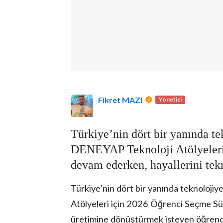
lova Asayiş
r
Fikret MAZI
Yönetici
akları Saklıdır.
Türkiye’nin dört bir yanında te
DENEYAP Teknoloji Atölyeleri 
devam ederken, hayallerini te
Türkiye’nin dört bir yanında teknolojiy
Atölyeleri için 2026 Öğrenci Seçme Sür
üretimine dönüştürmek isteyen öğrencil