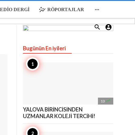
auto_graph

EDIO DERGI
RÖPORTAJLAR


Bugünün En iyileri

13
YALOVA BİRİNCİSİNDEN
UZMANLAR KOLEJİ TERCİHİ!