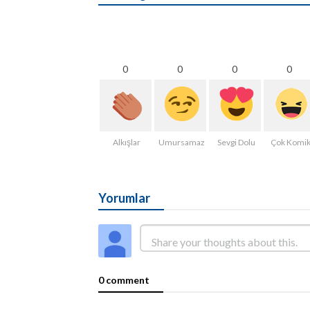
0
0
0
0
Alkışlar
Umursamaz
Sevgi Dolu
Çok Komi
Yorumlar
0 comment