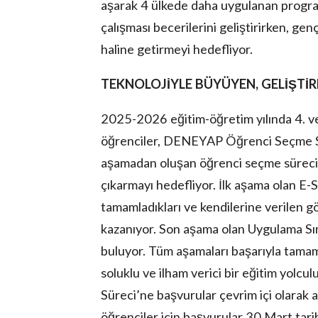
aşarak 4 ülkede daha uygulanan progra
çalışması becerilerini geliştirirken, genç
haline getirmeyi hedefliyor.
TEKNOLOJİYLE BÜYÜYEN, GELİŞTİR
2025-2026 eğitim-öğretim yılında 4. ve 5.
öğrenciler, DENEYAP Öğrenci Seçme Sın
aşamadan oluşan öğrenci seçme süreci, 
çıkarmayı hedefliyor. İlk aşama olan E-Sı
tamamladıkları ve kendilerine verilen g
kazanıyor. Son aşama olan Uygulama Sınav
buluyor. Tüm aşamaları başarıyla tama
soluklu ve ilham verici bir eğitim yol
Süreci’ne başvurular çevrim içi olarak a
öğrenciler için başvurular 30 Mart tar