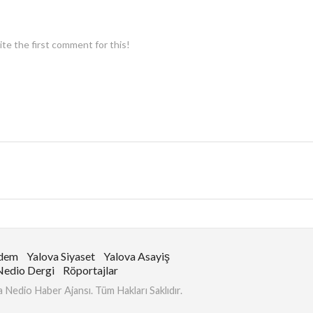
te the first comment for this!
ndem
Yalova Siyaset
Yalova Asayiş
Nedio Dergi
Röportajlar
Nedio Haber Ajansı. Tüm Hakları Saklıdır.