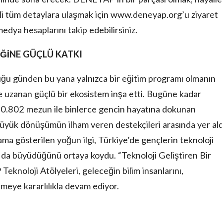
gili tüm detaylara ulaşmak için www.deneyap.org’u ziyaret
dya hesaplarını takip edebilirsiniz.
EĞİNE GÜÇLÜ KATKI
ğu günden bu yana yalnızca bir eğitim programı olmanın
 uzanan güçlü bir ekosistem inşa etti. Bugüne kadar
0.802 mezun ile binlerce gencin hayatına dokunan
ük dönüşümün ilham veren destekçileri arasında yer ald
ma gösterilen yoğun ilgi, Türkiye’de gençlerin teknoloji
da büyüdüğünü ortaya koydu. “Teknoloji Geliştiren Bir
knoloji Atölyeleri, geleceğin bilim insanlarını,
irmeye kararlılıkla devam ediyor.