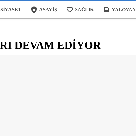
local_police
favorite_border
feed
SIYASET
ASAYIŞ
SAĞLIK
YALOVAN
ARI DEVAM EDİYOR