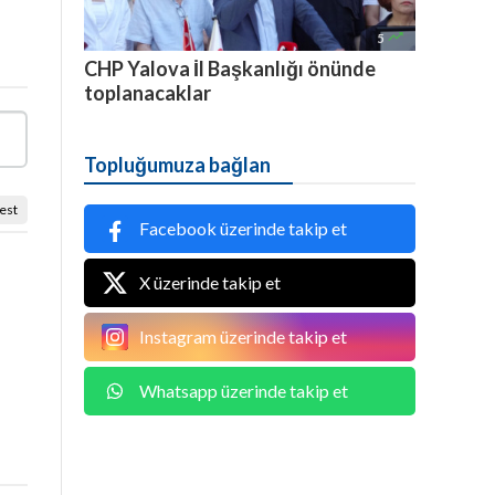

5
CHP Yalova İl Başkanlığı önünde
toplanacaklar
Topluğumuza bağlan
est
Facebook üzerinde takip et
X üzerinde takip et
Instagram üzerinde takip et
Whatsapp üzerinde takip et