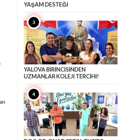
YAŞAM DESTEĞİ

6
n
YALOVA BİRİNCİSİNDEN
UZMANLAR KOLEJİ TERCİHİ!
dan

5