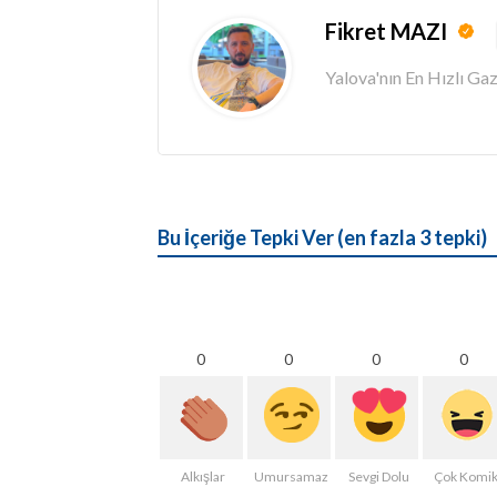
Fikret MAZI
Yalova'nın En Hızlı G
Bu İçeriğe Tepki Ver (en fazla 3 tepki)
0
0
0
0
Alkışlar
Umursamaz
Sevgi Dolu
Çok Komi