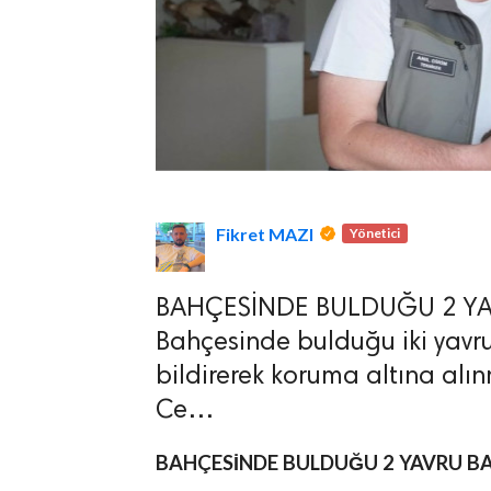
lova Asayiş
r
akları Saklıdır.
Fikret MAZI
Yönetici
BAHÇESİNDE BULDUĞU 2 YAV
Bahçesinde bulduğu iki yavru
bildirerek koruma altına al
Ce…
BAHÇESİNDE BULDUĞU 2 YAVRU BA