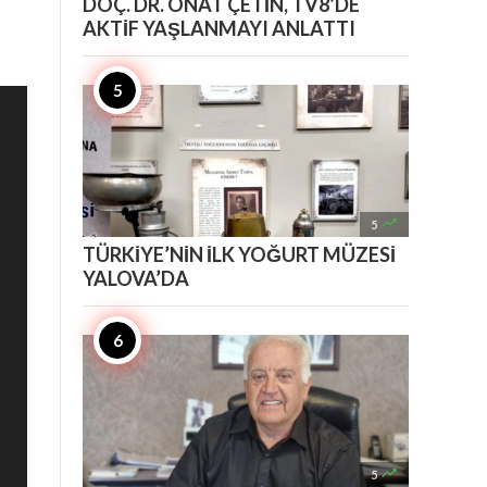
DOÇ. DR. ONAT ÇETİN, TV8’DE
AKTİF YAŞLANMAYI ANLATTI

5
TÜRKİYE’NİN İLK YOĞURT MÜZESİ
YALOVA’DA

5