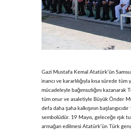
Gazi Mustafa Kemal Atatürk’ün Samsun’a 
inancı ve kararlılığıyla kısa sürede tüm 
mücadeleyle bağımsızlığını kazanarak Tü
tüm onur ve asaletiyle Büyük Önder Mu
defa daha şaha kalkışının başlangıcıdır
sembolüdür. 19 Mayıs, geleceğe ışık tut
armağan edilmesi Atatürk’ün Türk genç