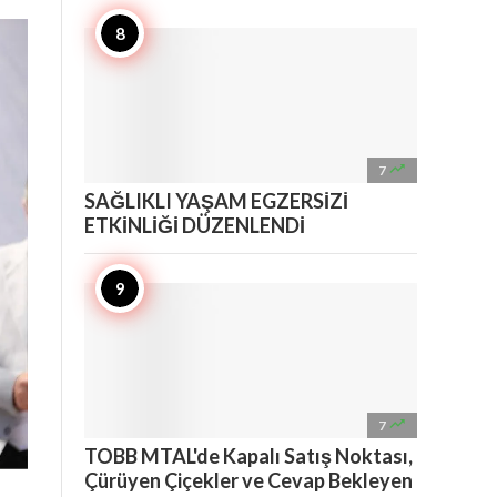

7
SAĞLIKLI YAŞAM EGZERSİZİ
ETKİNLİĞİ DÜZENLENDİ

7
TOBB MTAL'de Kapalı Satış Noktası,
Çürüyen Çiçekler ve Cevap Bekleyen