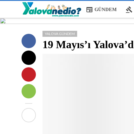
newspaper
gavel
GÜNDEM
YALOVA GÜNDEM
19 Mayıs’ı Yalova’