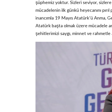
şüphemiz yoktur. Sizleri seviyor, sizler
mücadelenin ilk günkü heyecanını pırıl p
inancımla 19 Mayıs Atatürk’ü Anma, Ge
Atatürk başta olmak üzere mücadele ark
şehitlerimizi saygı, minnet ve rahmetle