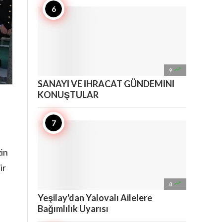

9
SANAYİ VE İHRACAT GÜNDEMİNİ
KONUŞTULAR
zin
ir

8
Yeşilay'dan Yalovalı Ailelere
Bağımlılık Uyarısı