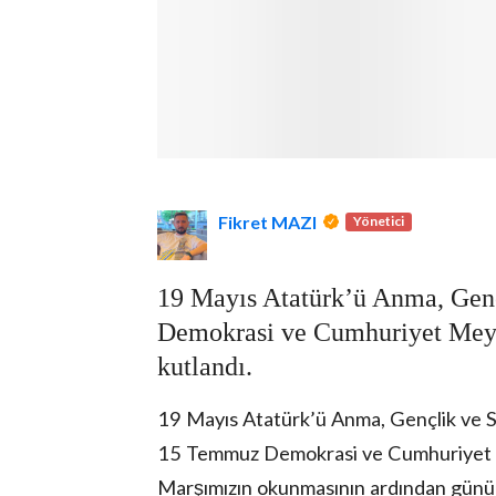
lova Asayiş
r
Fikret MAZI
Yönetici
akları Saklıdır.
19 Mayıs Atatürk’ü Anma, Gen
Demokrasi ve Cumhuriyet Meyda
kutlandı.
19 Mayıs Atatürk’ü Anma, Gençlik ve 
15 Temmuz Demokrasi ve Cumhuriyet Mey
Marşımızın okunmasının ardından günün