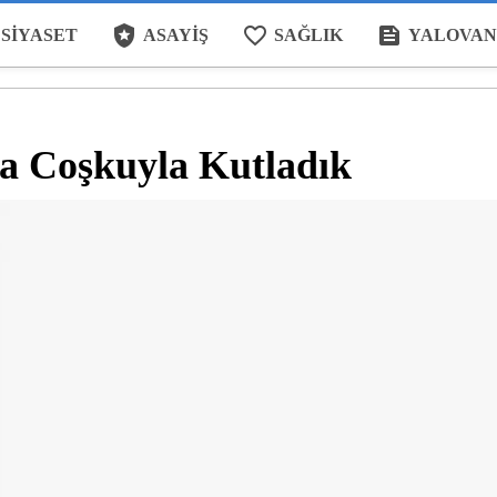
local_police
favorite_border
feed
SIYASET
ASAYIŞ
SAĞLIK
YALOVAN
da Coşkuyla Kutladık