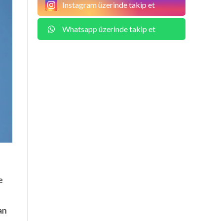
Instagram üzerinde takip et
Whatsapp üzerinde takip et
e
an