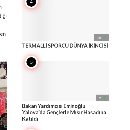
n
ığı
den

10
TERMALLİ SPORCU DÜNYA İKİNCİSİ

9
Bakan Yardımcısı Eminoğlu
Yalova’da Gençlerle Mısır Hasadına
Katıldı