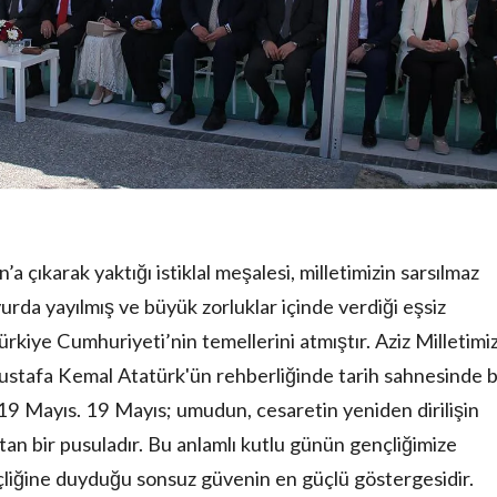
çıkarak yaktığı istiklal meşalesi, milletimizin sarsılmaz
yurda yayılmış ve büyük zorluklar içinde verdiği eşsiz
rkiye Cumhuriyeti’nin temellerini atmıştır. Aziz Milletimi
stafa Kemal Atatürk'ün rehberliğinde tarih sahnesinde b
 19 Mayıs. 19 Mayıs; umudun, cesaretin yeniden dirilişin
an bir pusuladır. Bu anlamlı kutlu günün gençliğimize
liğine duyduğu sonsuz güvenin en güçlü göstergesidir.