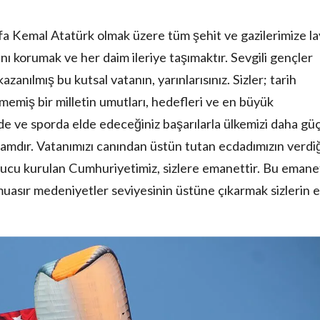
a Kemal Atatürk olmak üzere tüm şehit ve gazilerimize la
nı korumak ve her daim ileriye taşımaktır. Sevgili gençler
zanılmış bu kutsal vatanın, yarınlarısınız. Sizler; tarih
memiş bir milletin umutları, hedefleri ve en büyük
rde ve sporda elde edeceğiniz başarılarla ülkemizi daha gü
 tamdır. Vatanımızı canından üstün tutan ecdadımızın verdi
ucu kurulan Cumhuriyetimiz, sizlere emanettir. Bu emane
muasır medeniyetler seviyesinin üstüne çıkarmak sizlerin 