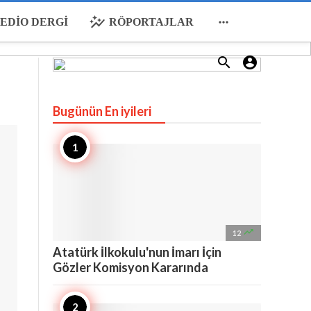
auto_graph

EDIO DERGI
RÖPORTAJLAR


Bugünün En iyileri

12
Atatürk İlkokulu'nun İmarı İçin
Gözler Komisyon Kararında