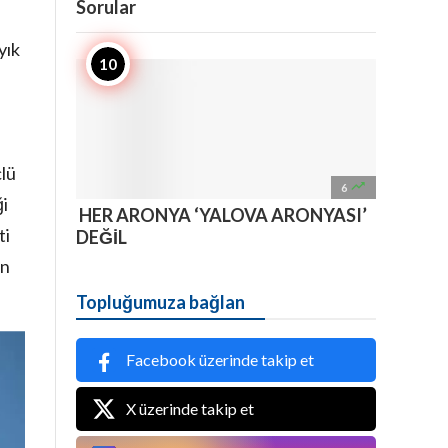
Sorular
yık
çlü

6
ği
HER ARONYA ‘YALOVA ARONYASI’
ti
DEĞİL
en
Topluğumuza bağlan
Facebook üzerinde takip et
X üzerinde takip et