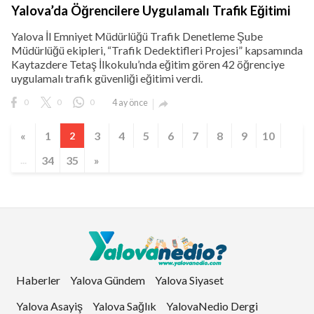
Yalova’da Öğrencilere Uygulamalı Trafik Eğitimi
Yalova İl Emniyet Müdürlüğü Trafik Denetleme Şube
Müdürlüğü ekipleri, “Trafik Dedektifleri Projesi” kapsamında
Kaytazdere Tetaş İlkokulu’nda eğitim gören 42 öğrenciye
uygulamalı trafik güvenliği eğitimi verdi.
0
0
0
4 ay önce

«
1
3
4
5
6
7
8
9
10
2
34
35
»
...
Haberler
Yalova Gündem
Yalova Siyaset
Yalova Asayiş
Yalova Sağlık
YalovaNedio Dergi