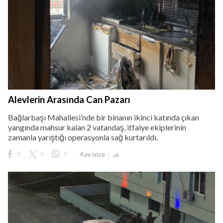
lova Asayiş
r
Alevlerin Arasında Can Pazarı
akları Saklıdır.
Bağlarbaşı Mahallesi’nde bir binanın ikinci katında çıkan
yangında mahsur kalan 2 vatandaş, itfaiye ekiplerinin
zamanla yarıştığı operasyonla sağ kurtarıldı.
0
0
0
4 ay önce
