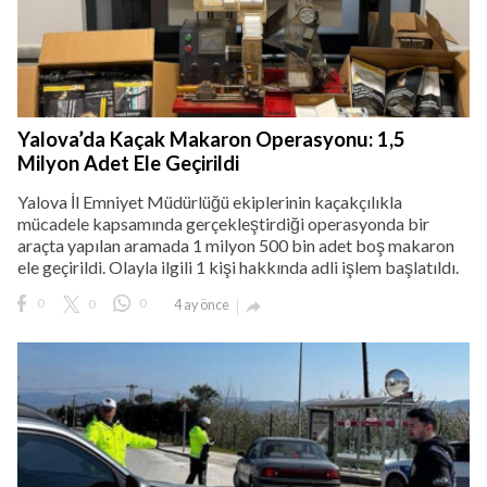
Yalova’da Kaçak Makaron Operasyonu: 1,5
Milyon Adet Ele Geçirildi
Yalova İl Emniyet Müdürlüğü ekiplerinin kaçakçılıkla
mücadele kapsamında gerçekleştirdiği operasyonda bir
araçta yapılan aramada 1 milyon 500 bin adet boş makaron
ele geçirildi. Olayla ilgili 1 kişi hakkında adli işlem başlatıldı.
0
0
0
4 ay önce
