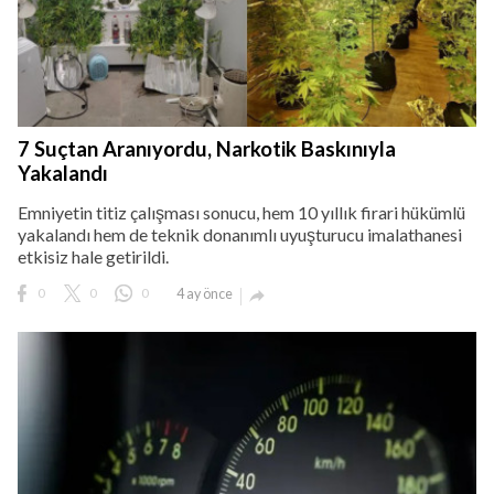
7 Suçtan Aranıyordu, Narkotik Baskınıyla
Yakalandı
Emniyetin titiz çalışması sonucu, hem 10 yıllık firari hükümlü
yakalandı hem de teknik donanımlı uyuşturucu imalathanesi
etkisiz hale getirildi.
0
0
0
4 ay önce
